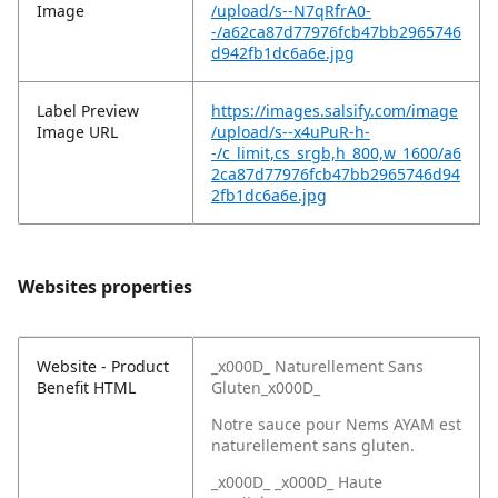
Image
/upload/s--N7qRfrA0-
-/a62ca87d77976fcb47bb2965746
d942fb1dc6a6e.jpg
Label Preview
https://images.salsify.com/image
Image URL
/upload/s--x4uPuR-h-
-/c_limit,cs_srgb,h_800,w_1600/a6
2ca87d77976fcb47bb2965746d94
2fb1dc6a6e.jpg
Websites properties
Website - Product
_x000D_ Naturellement Sans
Benefit HTML
Gluten_x000D_
Notre sauce pour Nems AYAM est
naturellement sans gluten.
_x000D_ _x000D_ Haute