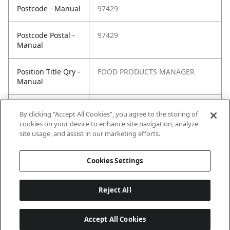
Postcode - Manual
97429
Postcode Postal -
97429
Manual
Position Title Qry -
FOOD PRODUCTS MANAGER
Manual
Phone Qry -
+262(0) 692 88 44 82
By clicking “Accept All Cookies”, you agree to the storing of
Manual
cookies on your device to enhance site navigation, analyze
site usage, and assist in our marketing efforts.
Cookies Settings
Reject All
Accept All Cookies
Last updated: 6/15/2026, 08:02:14