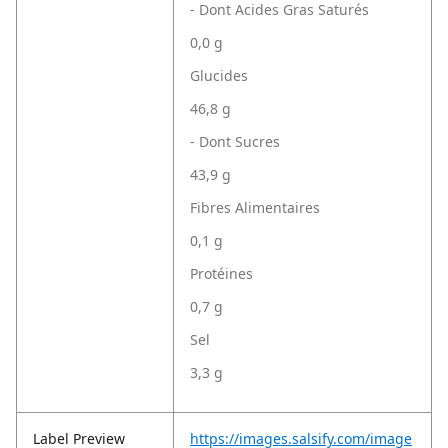
- Dont Acides Gras Saturés
0,0 g
Glucides
46,8 g
- Dont Sucres
43,9 g
Fibres Alimentaires
0,1 g
Protéines
0,7 g
Sel
3,3 g
Label Preview
https://images.salsify.com/image