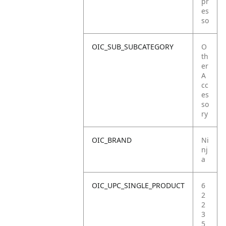
pr
es
so
OIC_SUB_SUBCATEGORY
O
th
er
A
cc
es
so
ry
OIC_BRAND
Ni
nj
a
OIC_UPC_SINGLE_PRODUCT
6
2
2
3
5