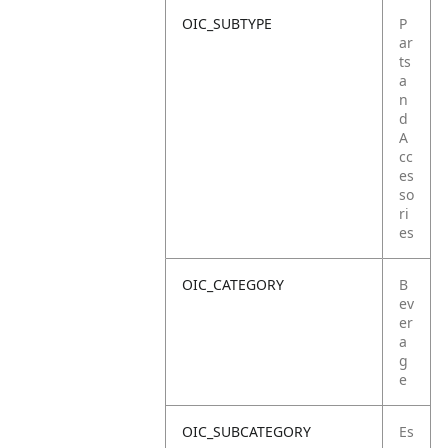
OIC_SUBTYPE
P
ar
ts
a
n
d
A
cc
es
so
ri
es
OIC_CATEGORY
B
ev
er
a
g
e
OIC_SUBCATEGORY
Es