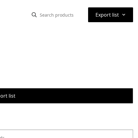
⌃
Export list
rt list
ods