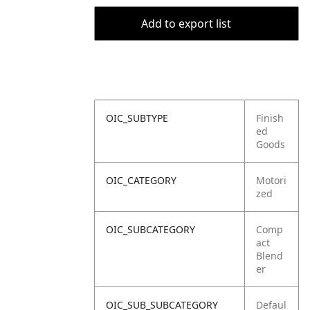
Add to export list
OIC_SUBTYPE
Finish
ed
Goods
OIC_CATEGORY
Motori
zed
OIC_SUBCATEGORY
Comp
act
Blend
er
OIC_SUB_SUBCATEGORY
Defaul