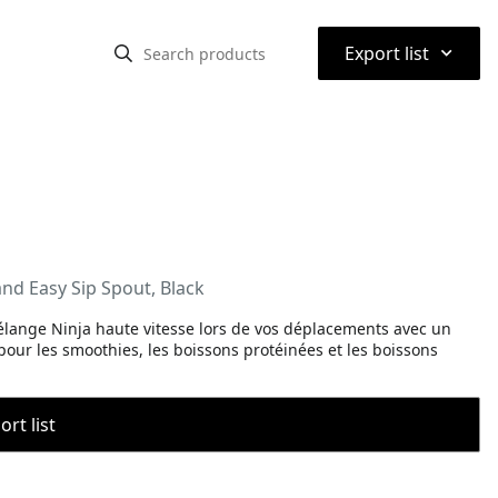
⌃
Export list
and Easy Sip Spout, Black
lange Ninja haute vitesse lors de vos déplacements avec un
t pour les smoothies, les boissons protéinées et les boissons
rt list