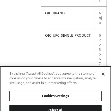
t
OIC_BRAND
Ni
nj
a
OIC_UPC_SINGLE_PRODUCT
6
2
2
3
5
6
7
1
3
By clicking “Accept All Cookies”, you agree to the storing of
1
cookies on your device to enhance site navigation, analyze
2
site usage, and assist in our marketing efforts.
2
Cookies Settings
Reject All