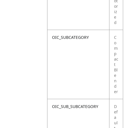
ot
or
iz
e
d
OIC_SUBCATEGORY
C
o
m
p
ac
t
Bl
e
n
d
er
OIC_SUB_SUBCATEGORY
D
ef
a
ul