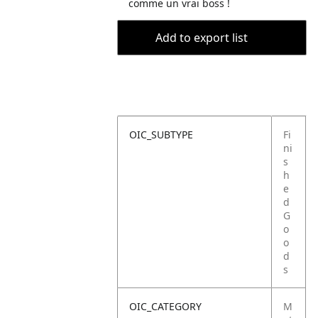
comme un vrai boss !
Add to export list
OIC_SUBTYPE
Fi
ni
s
h
e
d
G
o
o
d
s
OIC_CATEGORY
M