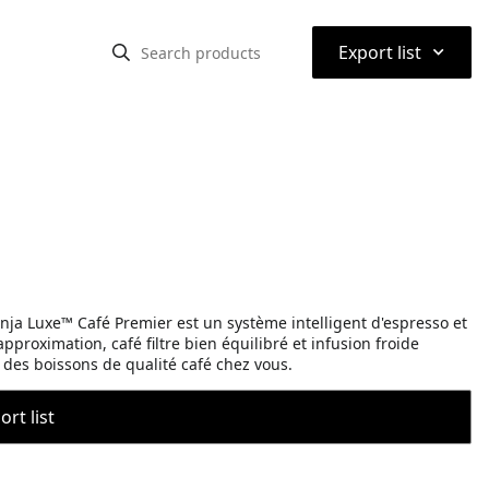
⌃
Export list
Ninja Luxe™ Café Premier est un système intelligent d'espresso et
proximation, café filtre bien équilibré et infusion froide
r des boissons de qualité café chez vous.
rt list