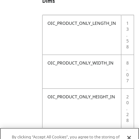
Dims
OIC_PRODUCT_ONLY_LENGTH_IN
1
3
.
5
8
OIC_PRODUCT_ONLY_WIDTH_IN
8
.
0
7
OIC_PRODUCT_ONLY_HEIGHT_IN
2
0
.
2
8
OIC_PRODUCT_ONLY_WEIGHT_LB
5
By clicking “Accept All Cookies”, you agree to the storing of