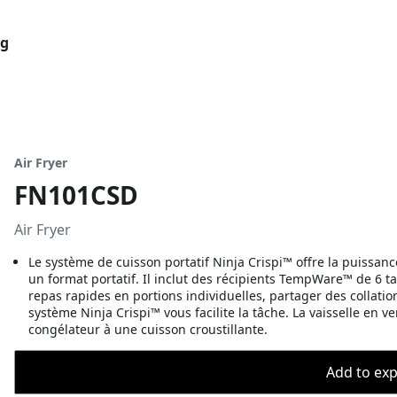
og
Air Fryer
FN101CSD
Air Fryer
Le système de cuisson portatif Ninja Crispi™ offre la puissan
un format portatif. Il inclut des récipients TempWare™ de 6 tas
repas rapides en portions individuelles, partager des collatio
système Ninja Crispi™ vous facilite la tâche. La vaisselle e
congélateur à une cuisson croustillante.
Add to expo