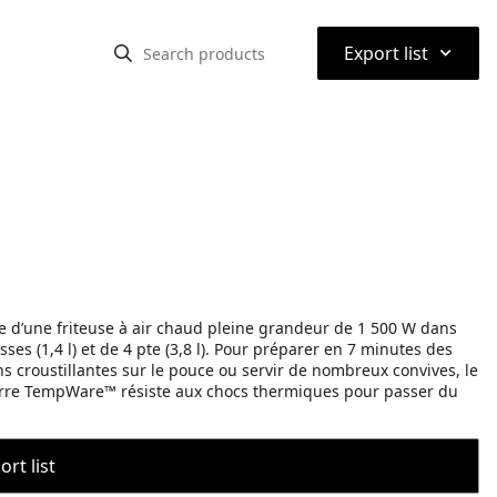
⌃
Export list
ce d’une friteuse à air chaud pleine grandeur de 1 500 W dans
ses (1,4 l) et de 4 pte (3,8 l). Pour préparer en 7 minutes des
ns croustillantes sur le pouce ou servir de nombreux convives, le
n verre TempWare™ résiste aux chocs thermiques pour passer du
rt list