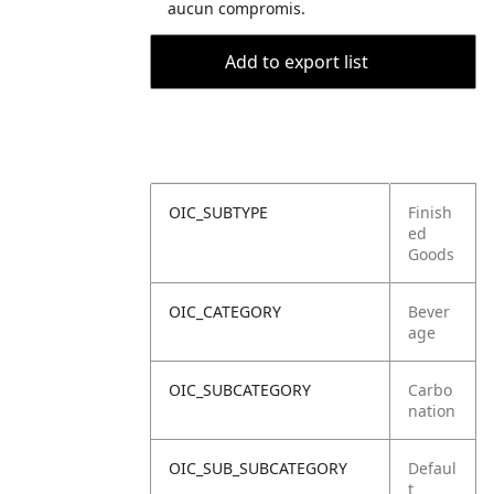
aucun compromis.
Add to export list
OIC_SUBTYPE
Finish
ed
Goods
OIC_CATEGORY
Bever
age
OIC_SUBCATEGORY
Carbo
nation
OIC_SUB_SUBCATEGORY
Defaul
t