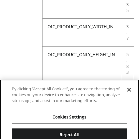
3
5
OIC_PRODUCT_ONLY_WIDTH_IN
3
.
7
OIC_PRODUCT_ONLY_HEIGHT_IN
5
.
8
3
OIC_PRODUCT_ONLY_WEIGHT_LB
0
By clicking “Accept All Cookies”, you agree to the storing of
.
cookies on your device to enhance site navigation, analyze
4
site usage, and assist in our marketing efforts.
6
Cookies Settings
Reject All