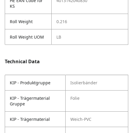
HE EAN Code for
4013142040830
KS
Roll Weight
0.216
Roll Weight UOM
LB
Technical Data
KIP - Produktgruppe
Isolierbänder
KIP - Trägermaterial
Folie
Gruppe
KIP - Trägermaterial
Weich-PVC