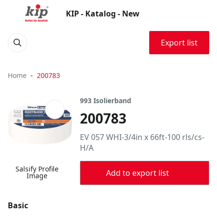
KIP - Katalog - New
Export list
Home
200783
993 Isolierband
200783
EV 057 WHI-3/4in x 66ft-100 rls/cs-
H/A
Salsify Profile
Add to export list
Image
Basic