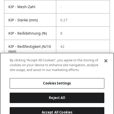
KIP - Mesh-Zahl
-
KIP - Stärke (mm)
0.27
KIP - Reißdehnung (%)
8
KIP - Reißfestigkeit (N/10
42
mm)
By clicking “Accept All Cookies”, you agree to the storing of
KIP -
90
cookies on your device to enhance site navigation, analyze
Temperaturbeständigkeit
site usage, and assist in our marketing efforts.
°C
Cookies Settings
Reject All
Accept All Cookies