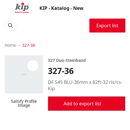
KIP - Katalog - New
Export list
Home
327-36
327 Duo-Steinband
327-36
DF 545 BLU-36mm x 82ft-32 rls/cs-
Kip
Salsify Profile
Add to export list
Image