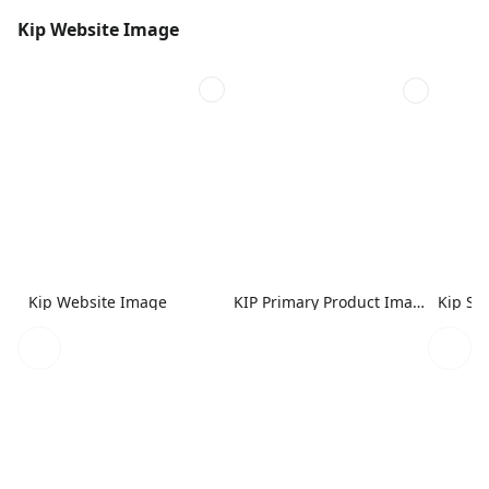
Kip Website Image
Kip Website Image
KIP Primary Product Image - 2
Kip So