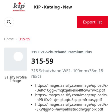
KIP - Katalog - New
Export list
Home
315-59
315 PVC-Schutzband Premium Plus
315-59
315 Schutzband WEI - 100mmx33m 18
rls/cs
Salsify Profile
Image
https://images.salsify.com/image/upload/s-
-UeKc1Cgg--/mqkqahieko48tcwwrwxc.pdf
https://images.salsify.com/image/upload/s-
-hPft1Dv9--/jmgkuqtu3qzgcmfrpusy.pdf
https://images.salsify.com/image/upload/s-
-EKWJgjMc--/awlpahkstuqdhvgqnbix.pdf