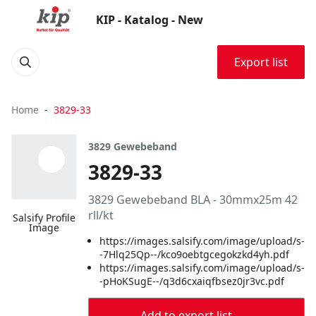
KIP - Katalog - New
Export list
Home
3829-33
3829 Gewebeband
3829-33
3829 Gewebeband BLA - 30mmx25m 42
rll/kt
Salsify Profile
Image
https://images.salsify.com/image/upload/s-
-7Hlq25Qp--/kco9oebtgcegokzkd4yh.pdf
https://images.salsify.com/image/upload/s-
-pHoKSugE--/q3d6cxaiqfbsez0jr3vc.pdf
Add to export list