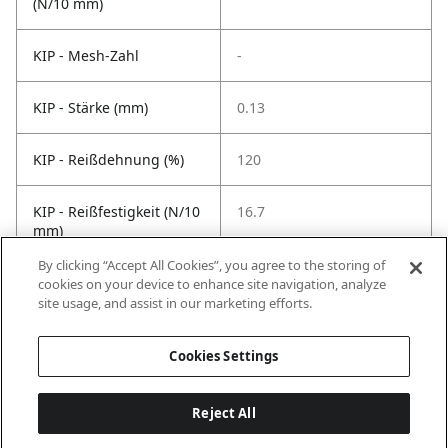
(N/10 mm)
KIP - Mesh-Zahl
-
KIP - Stärke (mm)
0.13
KIP - Reißdehnung (%)
120
KIP - Reißfestigkeit (N/10
16.7
mm)
By clicking “Accept All Cookies”, you agree to the storing of
KIP -
40
cookies on your device to enhance site navigation, analyze
Temperaturbeständigkeit
site usage, and assist in our marketing efforts.
°C
Cookies Settings
Reject All