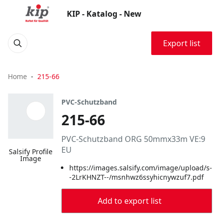
KIP - Katalog - New
Export list
Home
215-66
PVC-Schutzband
215-66
PVC-Schutzband ORG 50mmx33m VE:9
EU
Salsify Profile
Image
https://images.salsify.com/image/upload/s-
-2LrKHNZT--/msnhwz6ssyhicnywzuf7.pdf
Add to export list