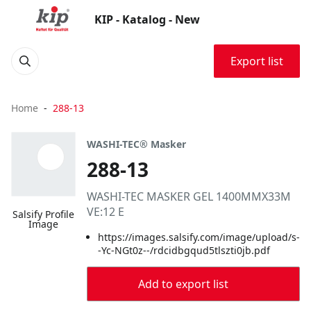
KIP - Katalog - New
Export list
Home
288-13
WASHI-TEC® Masker
288-13
WASHI-TEC MASKER GEL 1400MMX33M
VE:12 E
Salsify Profile
Image
https://images.salsify.com/image/upload/s-
-Yc-NGt0z--/rdcidbgqud5tlszti0jb.pdf
Add to export list