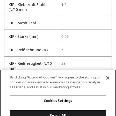
KIP - Klebekraft Stahl
1.6
(N/10 mm)
KIP - Mesh-Zahl
-
KIP - Stärke (mm)
0.09
KIP - Reißdehnung (%)
6
KIP - Reißfestigkeit (N/10
29
mm)
By clicking “Accept All Cookies”, you agree to the storing of
KIP -
100
cookies on your device to enhance site navigation, analyze
Temperaturbeständigkeit
site usage, and assist in our marketing efforts.
°C
Cookies Settings
Reject All