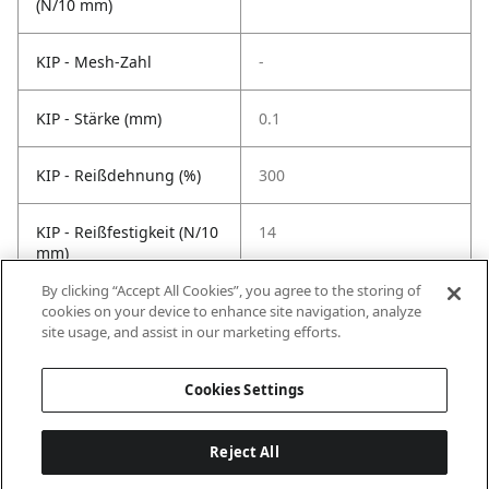
(N/10 mm)
KIP - Mesh-Zahl
-
KIP - Stärke (mm)
0.1
KIP - Reißdehnung (%)
300
KIP - Reißfestigkeit (N/10
14
mm)
By clicking “Accept All Cookies”, you agree to the storing of
KIP -
60
cookies on your device to enhance site navigation, analyze
Temperaturbeständigkeit
site usage, and assist in our marketing efforts.
°C
Cookies Settings
Reject All