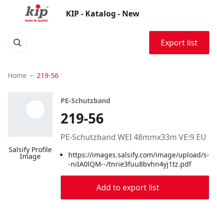
KIP - Katalog - New
Export list
Home
219-56
PE-Schutzband
219-56
PE-Schutzband WEI 48mmx33m VE:9 EU
Salsify Profile
https://images.salsify.com/image/upload/s-
Image
-niIA0lQM--/tnrie3fuu8bvhn4yj1tz.pdf
Add to export list