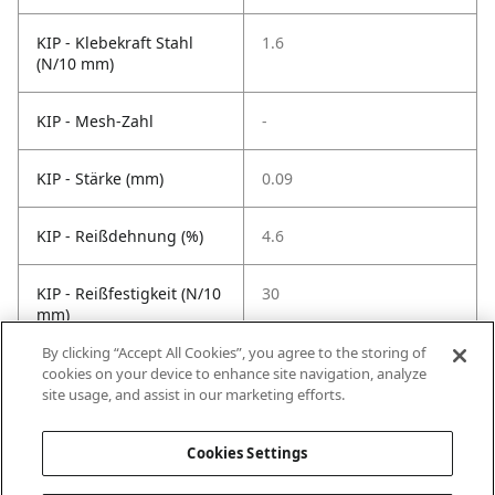
KIP - Klebekraft Stahl
1.6
(N/10 mm)
KIP - Mesh-Zahl
-
KIP - Stärke (mm)
0.09
KIP - Reißdehnung (%)
4.6
KIP - Reißfestigkeit (N/10
30
mm)
By clicking “Accept All Cookies”, you agree to the storing of
KIP -
100
cookies on your device to enhance site navigation, analyze
Temperaturbeständigkeit
site usage, and assist in our marketing efforts.
°C
Cookies Settings