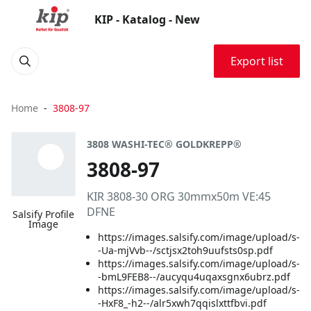
KIP - Katalog - New
Export list
Home
3808-97
3808 WASHI-TEC® GOLDKREPP®
3808-97
KIR 3808-30 ORG 30mmx50m VE:45
DFNE
Salsify Profile
Image
https://images.salsify.com/image/upload/s-
-Ua-mjVvb--/sctjsx2toh9uufsts0sp.pdf
https://images.salsify.com/image/upload/s-
-bmL9FEB8--/aucyqu4uqaxsgnx6ubrz.pdf
https://images.salsify.com/image/upload/s-
-HxF8_-h2--/alr5xwh7qqislxttfbvi.pdf