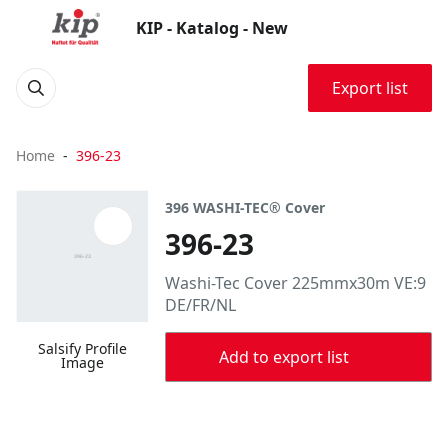
KIP - Katalog - New
Export list
Home
396-23
396 WASHI-TEC® Cover
396-23
Washi-Tec Cover 225mmx30m VE:9
DE/FR/NL
Salsify Profile
Add to export list
Image