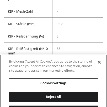
KIP - Mesh-Zahl
-
KIP - Stärke (mm)
0.08
KIP - Reißdehnung (%)
3
KIP - Reißfestigkeit (N/10
33
mm)
By clicking “Accept All Cookies”, you agree to the storing of
KIP -
80
cookies on your device to enhance site navigation, analyze
Temperaturbeständigkeit
site usage, and assist in our marketing efforts.
°C
Cookies Settings
Reject All