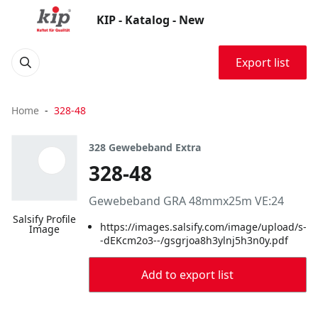
KIP - Katalog - New
Export list
Home
328-48
328 Gewebeband Extra
328-48
Gewebeband GRA 48mmx25m VE:24
Salsify Profile
https://images.salsify.com/image/upload/s-
Image
-dEKcm2o3--/gsgrjoa8h3ylnj5h3n0y.pdf
Add to export list