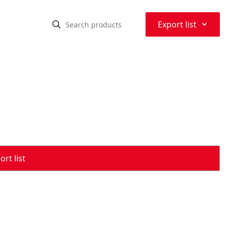
⌃
Export list
rt list