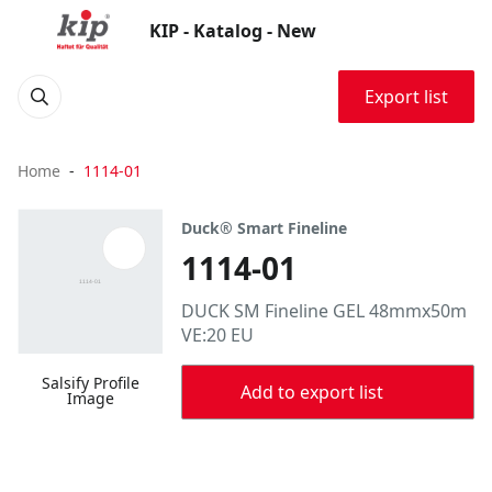
KIP - Katalog - New
Export list
Home
1114-01
Duck® Smart Fineline
1114-01
DUCK SM Fineline GEL 48mmx50m
VE:20 EU
Salsify Profile
Add to export list
Image