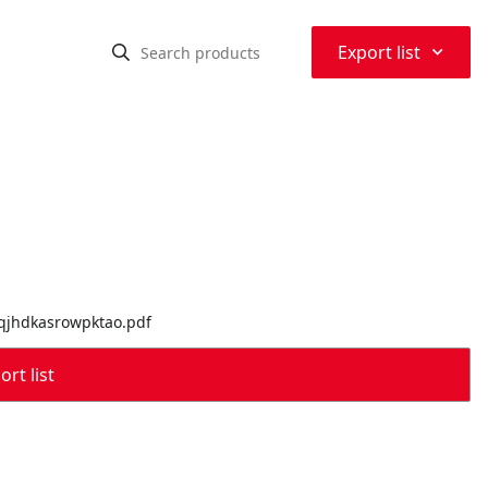
⌃
Export list
lqjhdkasrowpktao.pdf
rt list