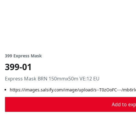
399 Express Mask
399-01
Express Mask BRN 150mmx50m VE:12 EU
https://images.salsify.com/image/upload/s--T0zOoFC---/mb6r
Add to expo