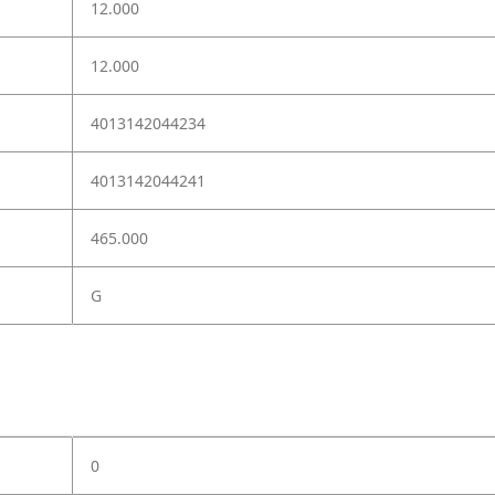
12.000
12.000
4013142044234
4013142044241
465.000
G
0