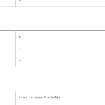
G
0
1
2
FineLine-Tapes (Washi-like)