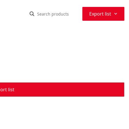
⌃
Export list
rt list