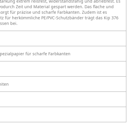
ärkung extrem reißfest, widerstandsfähig und abriebfest. Es
odurch Zeit und Material gespart werden. Das flache und
rgt für präzise und scharfe Farbkanten. Zudem ist es
atz für herkömmliche PE/PVC-Schutzbänder trägt das Kip 376
ssen bei.
ezialpapier für scharfe Farbkanten
eiten