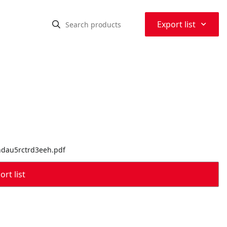
⌃
Export list
7ndau5rctrd3eeh.pdf
rt list