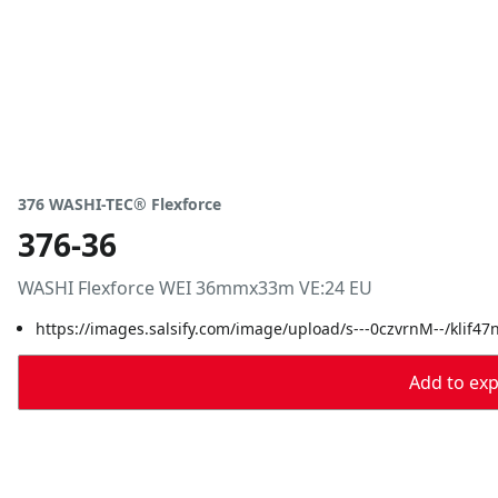
376 WASHI-TEC® Flexforce
376-36
WASHI Flexforce WEI 36mmx33m VE:24 EU
https://images.salsify.com/image/upload/s---0czvrnM--/klif4
Add to expo