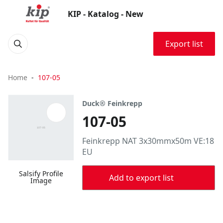
KIP - Katalog - New
Export list
Home
107-05
Duck® Feinkrepp
107-05
Feinkrepp NAT 3x30mmx50m VE:18
EU
Salsify Profile
Add to export list
Image