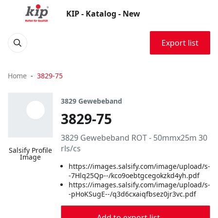
KIP - Katalog - New
Export list
Home
3829-75
3829 Gewebeband
3829-75
3829 Gewebeband ROT - 50mmx25m 30
rls/cs
Salsify Profile
Image
https://images.salsify.com/image/upload/s-
-7Hlq25Qp--/kco9oebtgcegokzkd4yh.pdf
https://images.salsify.com/image/upload/s-
-pHoKSugE--/q3d6cxaiqfbsez0jr3vc.pdf
Add to export list