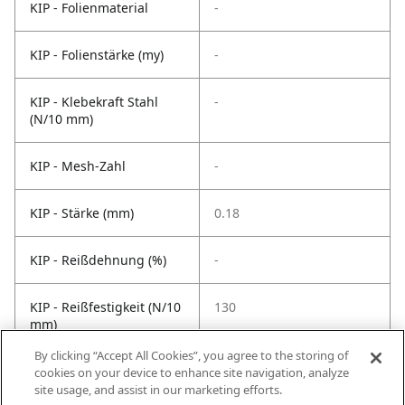
KIP - Folienmaterial
-
KIP - Folienstärke (my)
-
KIP - Klebekraft Stahl
-
(N/10 mm)
KIP - Mesh-Zahl
-
KIP - Stärke (mm)
0.18
KIP - Reißdehnung (%)
-
KIP - Reißfestigkeit (N/10
130
mm)
By clicking “Accept All Cookies”, you agree to the storing of
KIP -
-30 bis 50
cookies on your device to enhance site navigation, analyze
Temperaturbeständigkeit
site usage, and assist in our marketing efforts.