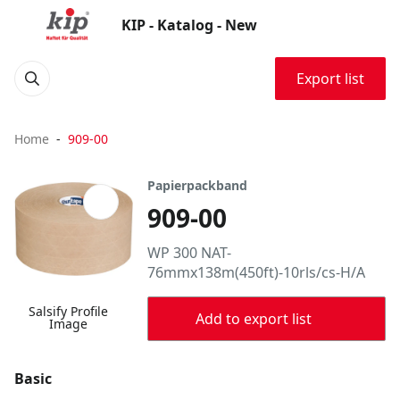
KIP - Katalog - New
Export list
Home
909-00
Papierpackband
909-00
WP 300 NAT-
76mmx138m(450ft)-10rls/cs-H/A
Salsify Profile
Add to export list
Image
Basic