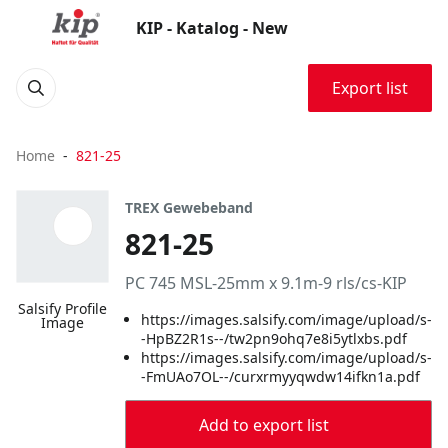
KIP - Katalog - New
Export list
Home
821-25
TREX Gewebeband
821-25
PC 745 MSL-25mm x 9.1m-9 rls/cs-KIP
Salsify Profile
https://images.salsify.com/image/upload/s-
Image
-HpBZ2R1s--/tw2pn9ohq7e8i5ytlxbs.pdf
https://images.salsify.com/image/upload/s-
-FmUAo7OL--/curxrmyyqwdw14ifkn1a.pdf
Add to export list