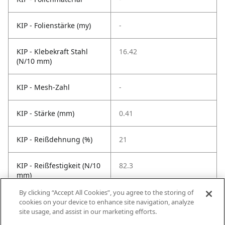
KIP - Folienstärke (my)
-
KIP - Klebekraft Stahl
16.42
(N/10 mm)
KIP - Mesh-Zahl
-
KIP - Stärke (mm)
0.41
KIP - Reißdehnung (%)
21
KIP - Reißfestigkeit (N/10
82.3
mm)
By clicking “Accept All Cookies”, you agree to the storing of
KIP -
90
cookies on your device to enhance site navigation, analyze
Temperaturbeständigkeit
site usage, and assist in our marketing efforts.
°C