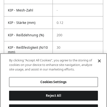
KIP - Mesh-Zahl
-
KIP - Stärke (mm)
0.12
KIP - Reißdehnung (%)
200
KIP - Reißfestigkeit (N/10
30
mm)
By clicking “Accept All Cookies”, you agree to the storing of
KIP -
40
cookies on your device to enhance site navigation, analyze
Temperaturbeständigkeit
site usage, and assist in our marketing efforts.
°C
Cookies Settings
Reject All