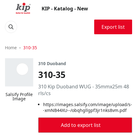
KIP - Katalog - New
Export list
Home
310-35
310 Duoband
310-35
310 Kip Duoband WUG - 35mmx25m 48
rls/cs
Salsify Profile
Image
https://images.salsify.com/image/upload/s-
-xmNB44XU--/obqhgllgpf3jr1nks8vm.pdf
Add to export list