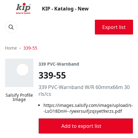
KIP - Katalog - New
Export list
Home
339-55
339 PVC-Warnband
339-55
339 PVC-Warnband W/R 60mmx66m 30
rls/cs
Salsify Profile
Image
https://images.salsify.com/image/upload/s-
-LsO18DnH--/ywxrsuifjzqsyet9xrzs.pdf
Add to export list