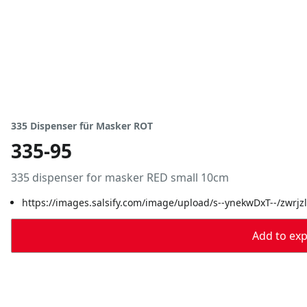
335 Dispenser für Masker ROT
335-95
335 dispenser for masker RED small 10cm
https://images.salsify.com/image/upload/s--ynekwDxT--/zwrjz
Add to expo