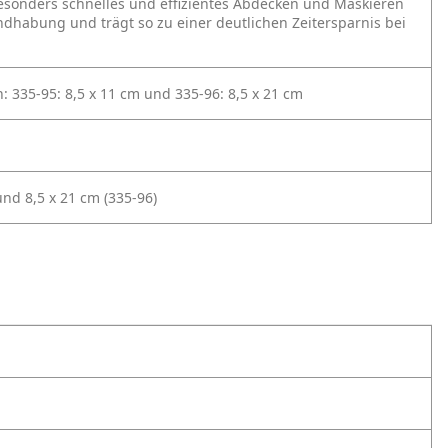
esonders schnelles und effizientes Abdecken und Maskieren
ndhabung und trägt so zu einer deutlichen Zeitersparnis bei
 335-95: 8,5 x 11 cm
und 335-96: 8,5 x 21 cm
und 8,5 x 21 cm (335-96)