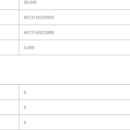
50.000
4013142335950
4013142023888
0.000
0
0
0