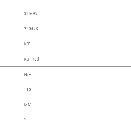
335-95
220423
KIR
KIP Red
N/A
110
MM
?