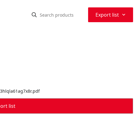
⌃
Export list
l3hlqla61ag7x8r.pdf
rt list