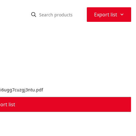
⌃
Export list
si6ugg7cuzgj3ntu.pdf
rt list