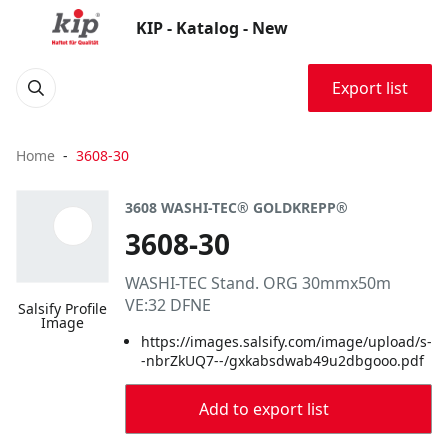
KIP - Katalog - New
Export list
Home
3608-30
3608 WASHI-TEC® GOLDKREPP®
3608-30
WASHI-TEC Stand. ORG 30mmx50m
VE:32 DFNE
Salsify Profile
Image
https://images.salsify.com/image/upload/s-
-nbrZkUQ7--/gxkabsdwab49u2dbgooo.pdf
Add to export list