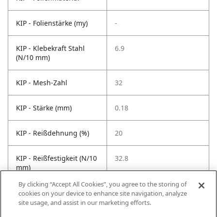
KIP - Folienstärke (my)
-
KIP - Klebekraft Stahl
6.9
(N/10 mm)
KIP - Mesh-Zahl
32
KIP - Stärke (mm)
0.18
KIP - Reißdehnung (%)
20
KIP - Reißfestigkeit (N/10
32.8
mm)
By clicking “Accept All Cookies”, you agree to the storing of
KIP -
60
cookies on your device to enhance site navigation, analyze
Temperaturbeständigkeit
site usage, and assist in our marketing efforts.
°C