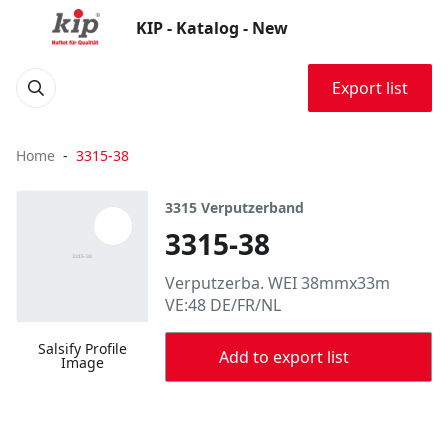
KIP - Katalog - New
Export list
Home
3315-38
3315 Verputzerband
3315-38
Verputzerba. WEI 38mmx33m
VE:48 DE/FR/NL
Salsify Profile
Add to export list
Image