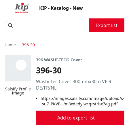
KIP - Katalog - New
Export list
Home
396-30
396 WASHI-TEC® Cover
396-30
Washi-Tec Cover 300mmx30m VE:9
DE/FR/NL
Salsify Profile
Image
https://images.salsify.com/image/upload/s-
-su7_PKVB--/m8xdedylwcqrstrbx7ag.pdf
Add to export list