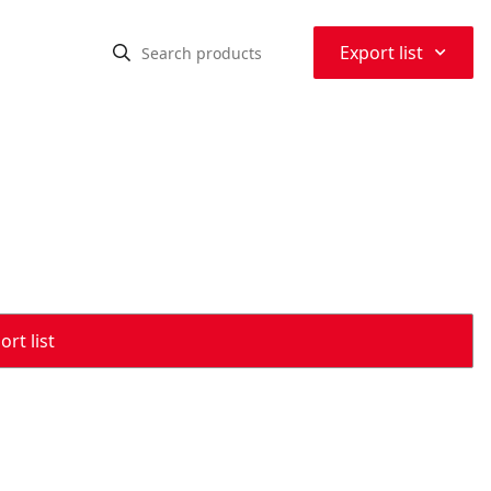
⌃
Export list
rt list