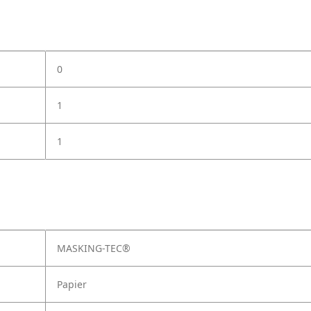
0
1
1
MASKING-TEC®
Papier