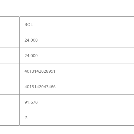
ROL
24.000
24.000
4013142028951
4013142043466
91.670
G