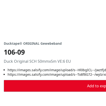
Ducktape® ORIGINAL Gewebeband
106-09
Duck Original SCH 50mmx5m VE:6 EU
https://images.salsify.com/image/upload/s--Hl0bgICL--/jwztfj
https://images.salsify.com/image/upload/s--To8f8G72--/wylz
Add to expo