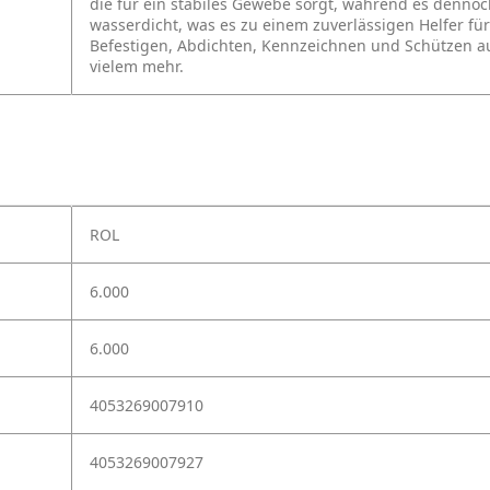
die für ein stabiles Gewebe sorgt, während es dennoch
wasserdicht, was es zu einem zuverlässigen Helfer f
Befestigen, Abdichten, Kennzeichnen und Schützen auf
vielem mehr.
ROL
6.000
6.000
4053269007910
4053269007927