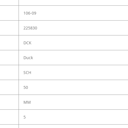
106-09
225830
DCK
Duck
SCH
50
MM
5