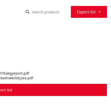
⌃
Export list
dt7bxegyeyivrt.pdf
rxi6adnwkcbbj2ea.pdf
rt list