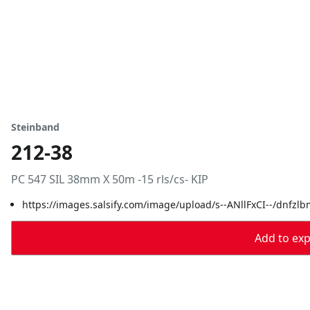
Steinband
212-38
PC 547 SIL 38mm X 50m -15 rls/cs- KIP
https://images.salsify.com/image/upload/s--ANllFxCI--/dnfz
Add to expo