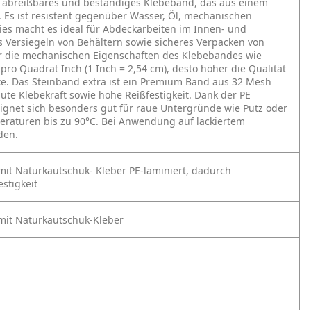
nd abreißbares und beständiges Klebeband, das aus einem
 Es ist resistent gegenüber Wasser, Öl, mechanischen
es macht es ideal für Abdeckarbeiten im Innen- und
 Versiegeln von Behältern sowie sicheres Verpacken von
r die mechanischen Eigenschaften des Klebebandes wie
pro Quadrat Inch (1 Inch = 2,54 cm), desto höher die Qualität
. Das Steinband extra ist ein Premium Band aus 32 Mesh
ute Klebekraft sowie hohe Reißfestigkeit. Dank der PE
gnet sich besonders gut für raue Untergründe wie Putz oder
mperaturen bis zu 90°C. Bei Anwendung auf lackiertem
den.
it Naturkautschuk-
Kleber
PE-laminiert, dadurch
estigkeit
it Naturkautschuk-Kleber