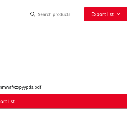
⌃
Export list
lbmmwafvzxpyypds.pdf
rt list