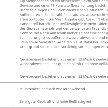
Kip Steinbänder sind ein universelles, leicht von Ha
Gewebe und einer PE Kunststoffbeschichtung besteht.
Beschädigungen und vielen chemischen Einflüssen. Di
Außenbereich, Sandstrahl-Reparaturen, wasserdichtes
Transportgütern. Die Mesh Angabe gibt Auskunft übe
Handabreißbarkeit oder Reißfestigkeit: Je mehr Fäden 
des Gewebematerials und der verwendeten Fadendicke
Gewebe mit Naturkautschuk-Kleber. Es hat eine sehr g
Laminierung ist es außerdem wasserabweisend und ei
Stein sowie Sandstrahl-Arbeiten. Es ist stabil bei Te
Untergrund sollte jedoch vorsichtig vorgegangen wer
Gewebeband bestehend aus einem
32 Mesh Gewebe m
wasserabweisend
Sehr gute Klebkraft und hohe
Reißf
Gewebeband bestehend aus einem 32 Mesh Gewebe m
PE-laminiert, dadurch wasserabweisend
Sehr gute Klebkraft und hohe Reißfestigkeit