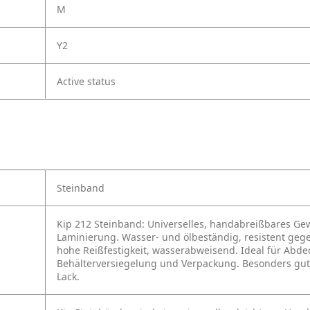
M
Y2
Active status
Steinband
Kip 212 Steinband: Universelles, handabreißbares G
Laminierung. Wasser- und ölbeständig, resistent geg
hohe Reißfestigkeit, wasserabweisend. Ideal für Abd
Behälterversiegelung und Verpackung. Besonders gut f
Lack.