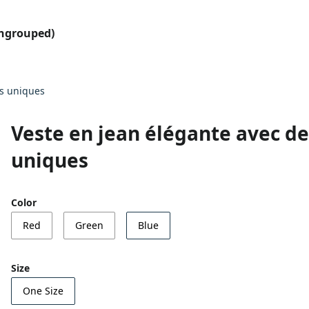
ungrouped)
es uniques
Veste en jean élégante avec de
uniques
Color
Red
Green
Blue
Size
One Size