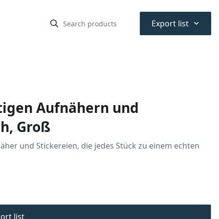
⌃
Export list
rtigen Aufnähern und
sh, Groß
näher und Stickereien, die jedes Stück zu einem echten
rt list