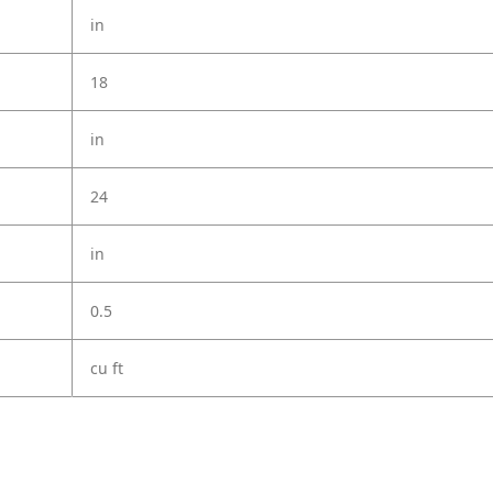
in
18
in
24
in
0.5
cu ft