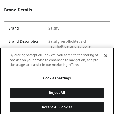
Brand Details
Brand
Salsify
Brand Description
Salsify verpflichtet sich,
nachhaltige und stilvolle
Produkte für den täglichen
By clicking “Accept All Cookies”, you agree to the storing of
Gebrauch zu erstellen.
cookies on your device to enhance site navigation, analyze
site usage, and assist in our marketing efforts.
Country of Origin
USA
Cookies Settings
Reject All
Accept All Cookies
Last updated: 4.8.2026, 20:23:28