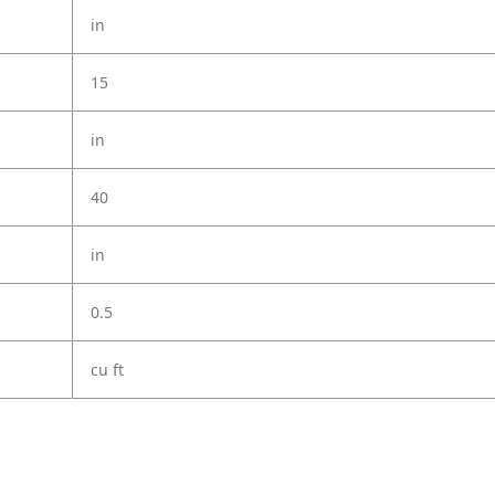
in
15
in
40
in
0.5
cu ft