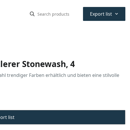
⌃
Export list
tlerer Stonewash, 4
l trendiger Farben erhältlich und bieten eine stilvolle
rt list