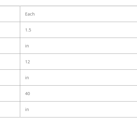
Each
1.5
in
12
in
40
in