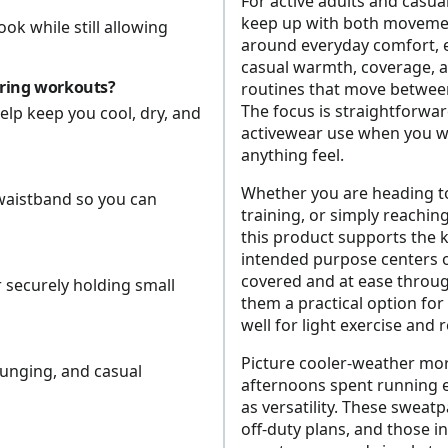
For active adults and casua
keep up with both movemen
ok while still allowing
around everyday comfort, e
casual warmth, coverage, a
uring workouts?
routines that move betwee
The focus is straightforwa
elp keep you cool, dry, and
activewear use when you wa
anything feel.
Whether you are heading to
waistband so you can
training, or simply reachin
this product supports the ki
intended purpose centers o
covered and at ease throug
r securely holding small
them a practical option fo
well for light exercise and
Picture cooler-weather mo
ounging, and casual
afternoons spent running 
as versatility. These sweat
off-duty plans, and those 