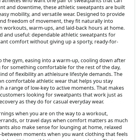
l athletes who want one pair of sweatpants that can
t and downtime, these athletic sweatpants are built
asy mobility, and versatile wear. Designed to provide
nd freedom of movement, they fit naturally into
n workouts, warm-ups, and laid-back hours at home.
rd and useful: dependable athletic sweatpants for
nt comfort without giving up a sporty, ready-for-
 the gym, easing into a warm-up, cooling down after
g for something comfortable for the rest of the day,
nd of flexibility an athleisure lifestyle demands. The
n comfortable athletic wear that helps you stay
h a range of low-key to active moments. That makes
r customers looking for sweatpants that work just as
 recovery as they do for casual everyday wear.
rnings when you are on the way to a workout,
errands, or travel days when comfort matters as much
pants also make sense for lounging at home, relaxed
in-between moments when you want clothing that feels