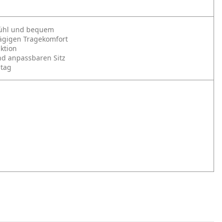
kühl und bequem
tägigen Tragekomfort
aktion
nd anpassbaren Sitz
ltag