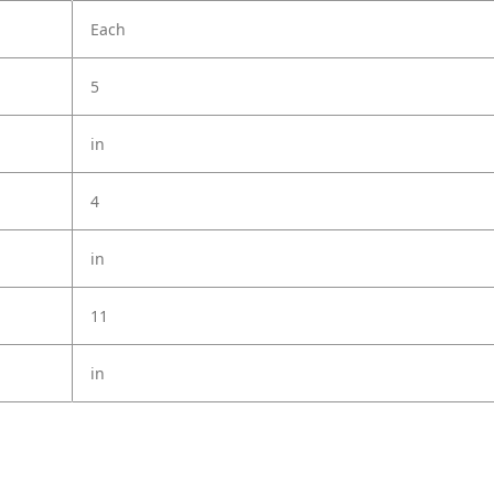
Each
5
in
4
in
11
in