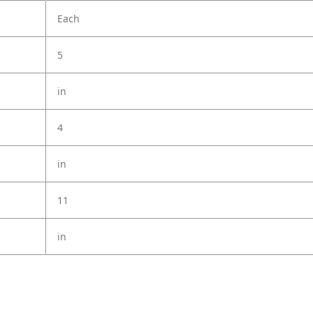
Each
5
in
4
in
11
in