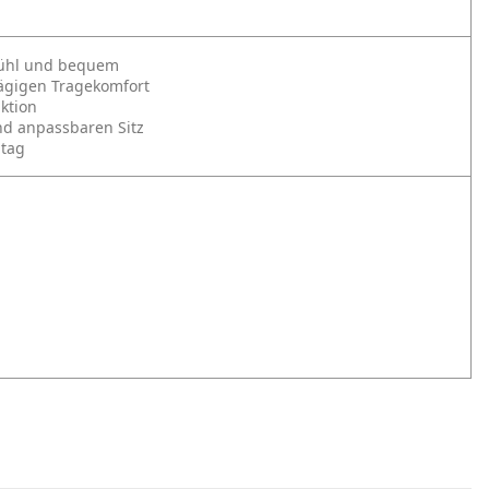
kühl und bequem
tägigen Tragekomfort
aktion
nd anpassbaren Sitz
ltag