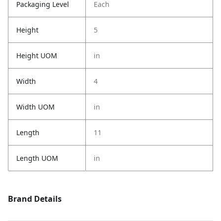
Packaging Level
Each
Height
5
Height UOM
in
Width
4
Width UOM
in
Length
11
Length UOM
in
Brand Details