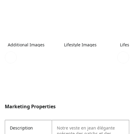
Additional Images
Lifestyle Images
Lifest
Marketing Properties
Description
Notre veste en jean élégante
présente des patchs et des